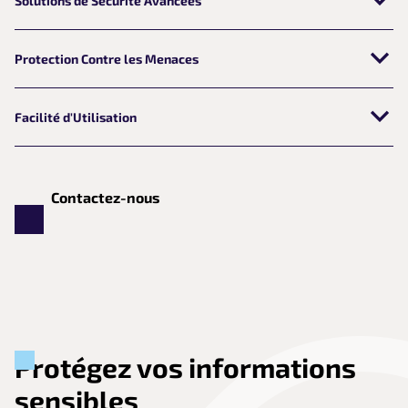
Solutions de Sécurité Avancées
Nous déployons des outils de gestion des mots de passe et
Protection Contre les Menaces
des secrets robustes.
Nous mettons en place des mesures pour prévenir les fuites
Facilité d'Utilisation
de données et les accès non autorisés.
Nos solutions sont conviviales, facilitant l'adoption par vos
équipes.
Contactez-nous
Protégez vos informations
sensibles